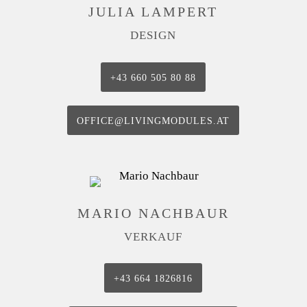
JULIA LAMPERT
DESIGN
‭+43 660 505 80 88‬
OFFICE@LIVINGMODULES.AT
MARIO NACHBAUR
VERKAUF
+43 664 1826816