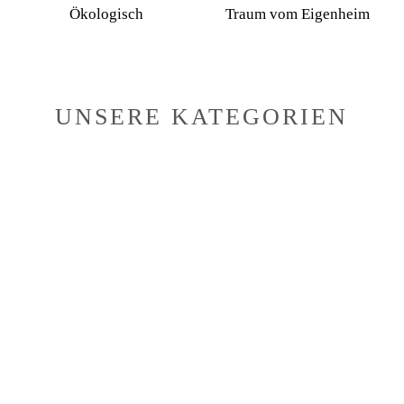
Ökologisch
Traum vom Eigenheim
UNSERE KATEGORIEN
Link
zu
den
Tiny
Houses