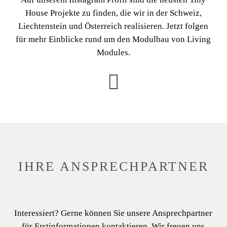
House Projekte zu finden, die wir in der Schweiz,
Liechtenstein und Österreich realisieren. Jetzt folgen
für mehr Einblicke rund um den Modulbau von Living
Modules.
i
n
s
t
a
g
r
IHRE ANSPRECH­­­PARTNER
a
m
Interessiert? Gerne können Sie unsere Ansprechpartner
für Erstinformationen kontaktieren. Wir freuen uns