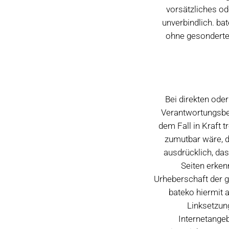
vorsätzliches od
unverbindlich. ba
ohne gesonderte 
Bei direkten ode
Verantwortungsber
dem Fall in Kraft 
zumutbar wäre, di
ausdrücklich, das
Seiten erkenn
Urheberschaft der ge
bateko hiermit a
Linksetzung
Internetange