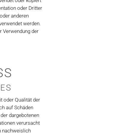
wendet oder kopiert
tation oder Dritter
 oder anderen
 verwendet werden.
er Verwendung der
SS
TES
t oder Qualität der
ich auf Schäden
g der dargebotenen
ationen verursacht
n nachweislich