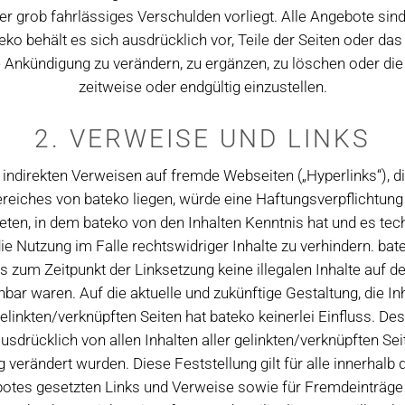
er grob fahrlässiges Verschulden vorliegt. Alle Angebote sind
teko behält es sich ausdrücklich vor, Teile der Seiten oder d
Ankündigung zu verändern, zu ergänzen, zu löschen oder die
zeitweise oder endgültig einzustellen.
2. VERWEISE UND LINKS
r indirekten Verweisen auf fremde Webseiten („Hyperlinks“), d
eiches von bateko liegen, würde eine Haftungsverpflichtung 
treten, in dem bateko von den Inhalten Kenntnis hat und es te
e Nutzung im Falle rechtswidriger Inhalte zu verhindern. bate
s zum Zeitpunkt der Linksetzung keine illegalen Inhalte auf d
bar waren. Auf die aktuelle und zukünftige Gestaltung, die In
linkten/verknüpften Seiten hat bateko keinerlei Einfluss. Des
usdrücklich von allen Inhalten aller gelinkten/verknüpften Sei
 verändert wurden. Diese Feststellung gilt für alle innerhalb
botes gesetzten Links und Verweise sowie für Fremdeinträge 