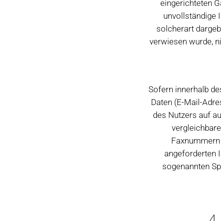
eingerichteten G
unvollständige 
solcherart dargeb
verwiesen wurde, nic
Sofern innerhalb de
Daten (E-Mail-Adres
des Nutzers auf a
vergleichbare
Faxnummern s
angeforderten I
sogenannten Spa
4