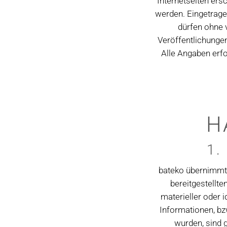
Internetseiten ers
werden. Eingetrage
dürfen ohne 
Veröffentlichunge
Alle Angaben erf
H
1.
bateko übernimmt k
bereitgestellt
materieller oder 
Informationen, bz
wurden, sind 