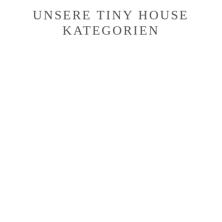
UNSERE TINY HOUSE
KATEGORIEN
Link
zu
den
Tiny
Houses