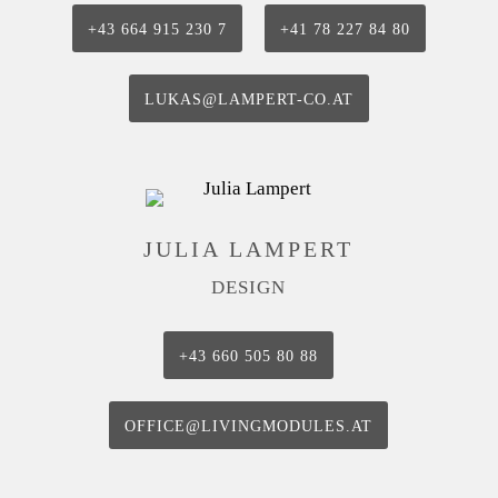
+43 664 915 230 7
+41 78 227 84 80
LUKAS@LAMPERT-CO.AT
JULIA LAMPERT
DESIGN
‭+43 660 505 80 88‬
OFFICE@LIVINGMODULES.AT